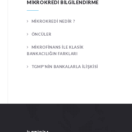
MIKROKREDI BILGILENDIRME
MIKROKREDI NEDIR ?
ÖNCÜLER
MIKROFINANS ILE KLASIK
BANKACILIĞIN FARKLARI
TGMP'NIN BANKALARLA İLIŞKISI