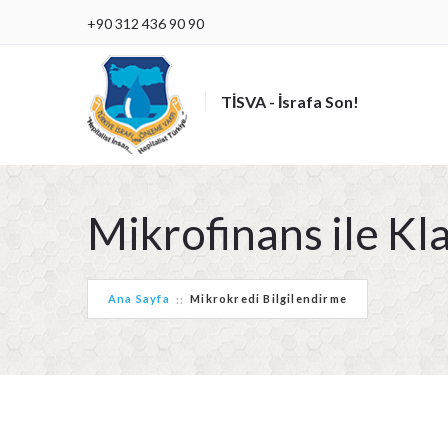
+90 312 436 90 90
TİSVA - İsrafa Son!
Mikrofinans ile Kla
Ana Sayfa
Mikrokredi Bilgilendirme