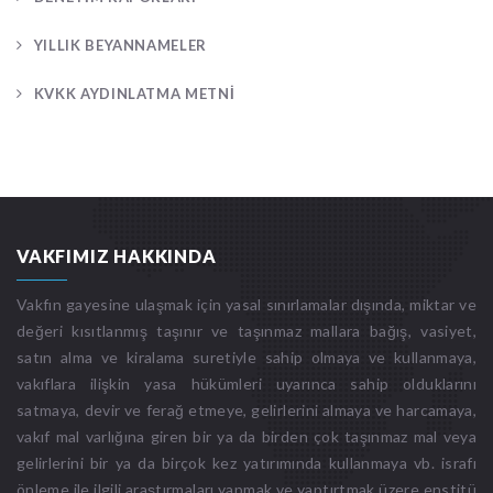
YILLIK BEYANNAMELER
KVKK AYDINLATMA METNİ
VAKFIMIZ HAKKINDA
Vakfın gayesine ulaşmak için yasal sınırlamalar dışında, miktar ve
değeri kısıtlanmış taşınır ve taşınmaz mallara bağış, vasiyet,
satın alma ve kiralama suretiyle sahip olmaya ve kullanmaya,
vakıflara ilişkin yasa hükümleri uyarınca sahip olduklarını
satmaya, devir ve ferağ etmeye, gelirlerini almaya ve harcamaya,
vakıf mal varlığına giren bir ya da birden çok taşınmaz mal veya
gelirlerini bir ya da birçok kez yatırımında kullanmaya vb. israfı
önleme ile ilgili araştırmaları yapmak ve yaptırtmak üzere enstitü