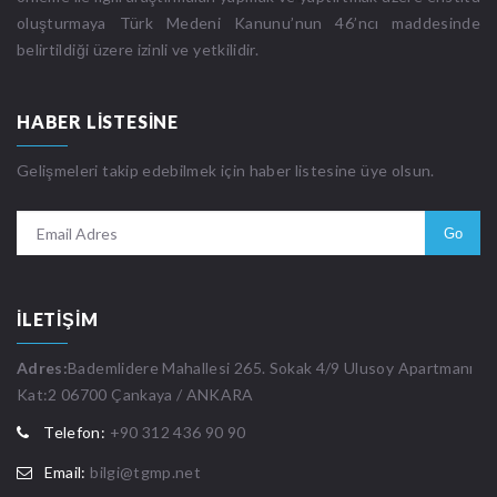
oluşturmaya Türk Medeni Kanunu’nun 46’ncı maddesinde
belirtildiği üzere izinli ve yetkilidir.
HABER LISTESINE
Gelişmeleri takip edebilmek için haber listesine üye olsun.
İLETIŞIM
Adres:
Bademlidere Mahallesi 265. Sokak 4/9 Ulusoy Apartmanı
Kat:2 06700 Çankaya / ANKARA
Telefon:
+90 312 436 90 90
Email:
bilgi@tgmp.net