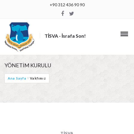
+90 312 436 90 90
TİSVA - İsrafa Son!
YÖNETİM KURULU
Ana Sayfa
Vakfımız
TİSVA