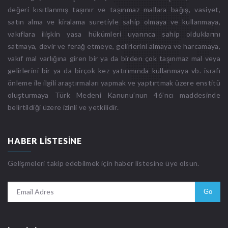
değeri kısıtlanmış taşınır ve taşınmaz mallara bağış, vasiyet,
satın alma ve kiralama suretiyle sahip olmaya ve kullanmaya,
vakıflara ilişkin yasa hükümleri uyarınca sahip olduklarını
satmaya, devir ve ferağ etmeye, gelirlerini almaya ve harcamaya,
vakıf mal varlığına giren bir ya da birden çok taşınmaz mal veya
gelirlerini bir ya da birçok kez yatırımında kullanmaya vb. israfı
önleme ile ilgili araştırmaları yapmak ve yaptırtmak üzere enstitü
oluşturmaya Türk Medeni Kanunu’nun 46’ncı maddesinde
belirtildiği üzere izinli ve yetkilidir.
HABER LISTESINE
Gelişmeleri takip edebilmek için haber listesine üye olsun.