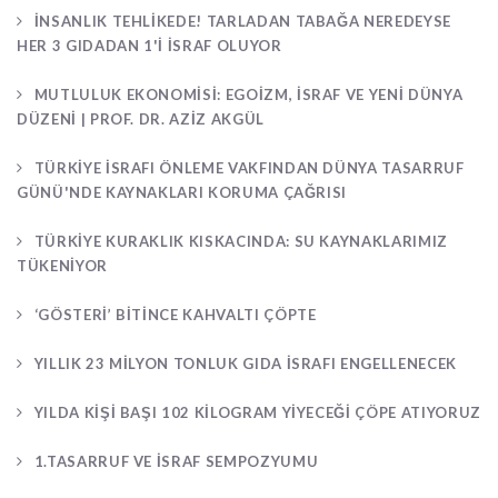
İNSANLIK TEHLIKEDE! TARLADAN TABAĞA NEREDEYSE
HER 3 GIDADAN 1'I ISRAF OLUYOR
MUTLULUK EKONOMISI: EGOIZM, İSRAF VE YENI DÜNYA
DÜZENI | PROF. DR. AZIZ AKGÜL
TÜRKIYE İSRAFI ÖNLEME VAKFINDAN DÜNYA TASARRUF
GÜNÜ'NDE KAYNAKLARI KORUMA ÇAĞRISI
TÜRKIYE KURAKLIK KISKACINDA: SU KAYNAKLARIMIZ
TÜKENIYOR
‘GÖSTERI’ BITINCE KAHVALTI ÇÖPTE
YILLIK 23 MILYON TONLUK GIDA ISRAFI ENGELLENECEK
YILDA KIŞI BAŞI 102 KILOGRAM YIYECEĞI ÇÖPE ATIYORUZ
1.TASARRUF VE İSRAF SEMPOZYUMU