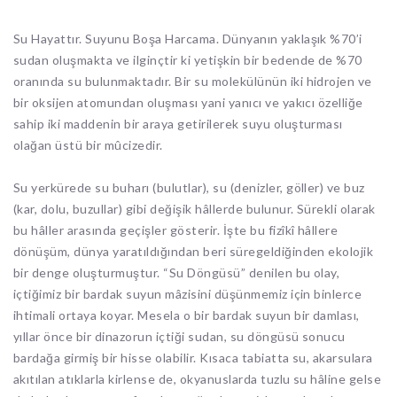
Su Hayattır. Suyunu Boşa Harcama. Dünyanın yaklaşık %70’i
sudan oluşmakta ve ilginçtir ki yetişkin bir bedende de %70
oranında su bulunmaktadır. Bir su molekülünün iki hidrojen ve
bir oksijen atomundan oluşması yani yanıcı ve yakıcı özelliğe
sahip iki maddenin bir araya getirilerek suyu oluşturması
olağan üstü bir mûcizedir.
Su yerkürede su buharı (bulutlar), su (denizler, göller) ve buz
(kar, dolu, buzullar) gibi değişik hâllerde bulunur. Sürekli olarak
bu hâller arasında geçişler gösterir. İşte bu fizîkî hâllere
dönüşüm, dünya yaratıldığından beri süregeldiğinden ekolojik
bir denge oluşturmuştur. “Su Döngüsü” denilen bu olay,
içtiğimiz bir bardak suyun mâzisini düşünmemiz için binlerce
ihtimali ortaya koyar. Mesela o bir bardak suyun bir damlası,
yıllar önce bir dinazorun içtiği sudan, su döngüsü sonucu
bardağa girmiş bir hisse olabilir. Kısaca tabiatta su, akarsulara
akıtılan atıklarla kirlense de, okyanuslarda tuzlu su hâline gelse