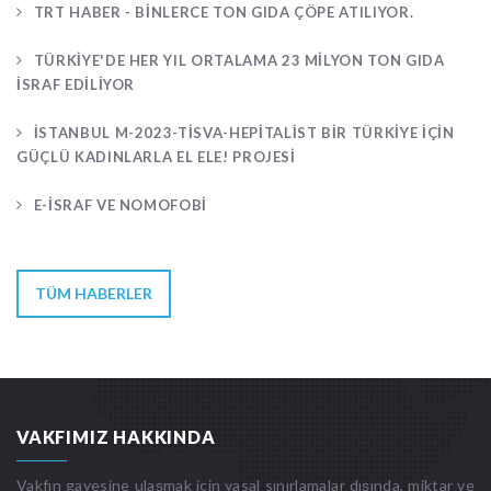
TRT HABER - BINLERCE TON GIDA ÇÖPE ATILIYOR.
TÜRKIYE'DE HER YIL ORTALAMA 23 MILYON TON GIDA
ISRAF EDILIYOR
İSTANBUL M-2023-TİSVA-HEPITALIST BIR TÜRKIYE İÇIN
GÜÇLÜ KADINLARLA EL ELE! PROJESI
E-İSRAF VE NOMOFOBİ
TÜM HABERLER
VAKFIMIZ HAKKINDA
Vakfın gayesine ulaşmak için yasal sınırlamalar dışında, miktar ve